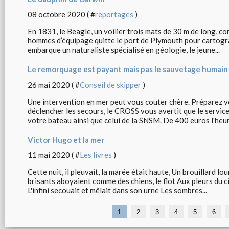
08 octobre 2020 ( #
reportages
)
En 1831, le Beagle, un voilier trois mats de 30 m de long, 
hommes d’équipage quitte le port de Plymouth pour cartogra
embarque un naturaliste spécialisé en géologie, le jeune...
Le remorquage est payant mais pas le sauvetage humain 
26 mai 2020 ( #
Conseil de skipper
)
Une intervention en mer peut vous couter chère. Préparez v
déclencher les secours, le CROSS vous avertit que le service e
votre bateau ainsi que celui de la SNSM. De 400 euros l'heure
Victor Hugo et la mer
11 mai 2020 ( #
Les livres
)
Cette nuit, il pleuvait, la marée était haute, Un brouillard lo
brisants aboyaient comme des chiens, le flot Aux pleurs du c
L'infini secouait et mêlait dans son urne Les sombres...
1
2
3
4
5
6