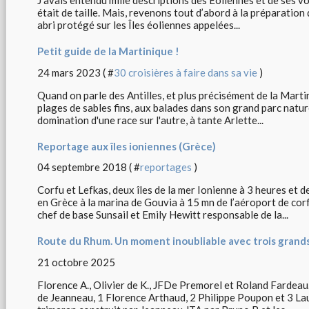
J’avais entendu mille descriptions des Eoliennes et de ses vo
était de taille. Mais, revenons tout d’abord à la préparation d
abri protégé sur les Îles éoliennes appelées...
Petit guide de la Martinique !
24 mars 2023 ( #
30 croisières à faire dans sa vie
)
Quand on parle des Antilles, et plus précisément de la Marti
plages de sables fins, aux balades dans son grand parc naturel,
domination d'une race sur l'autre, à tante Arlette...
Reportage aux îles ioniennes (Grèce)
04 septembre 2018 ( #
reportages
)
Corfu et Lefkas, deux îles de la mer Ionienne à 3 heures et d
en Grèce à la marina de Gouvia à 15 mn de l’aéroport de co
chef de base Sunsail et Emily Hewitt responsable de la...
Route du Rhum. Un moment inoubliable avec trois grand
21 octobre 2025
Florence A., Olivier de K., JFDe Premorel et Roland Fardeau.
de Jeanneau, 1 Florence Arthaud, 2 Philippe Poupon et 3 L