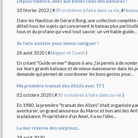
Depuis Valence, allez aux belles calas des Baléares !
10 février 2022 ( #
30 croisières à faire dans sa vie
, #
Humeur
Dans les Nauticus de Gérard Borg, une collection complète 
détail tous les sujets qui concernent le bateau plus particuliè
tous et du profane qui veut tout savoir; un véritable guide...
Se faire assister pour mieux naviguer !
26 août 2020 ( #
Skipper et Coach
)
En créant "Guide en mer" depuis 6 ans, j'ai permis à de nomb
sur leurs grands bateaux et de mieux manoeuvrer dans les p
demande qui permet de coordonner les bons gestes pour...
Ma première transat des Alizés avec TF1
02 octobre 2020 ( #
30 croisières à faire dans sa vie
)
En 1980, la première "transat des Alizés" était organisée pa
aventurier, un grand amoureux du Maroc et bon ami des Antil
la plaisance. Propriétaire d’un Amel, il a eu l’idée...
La mer réserve des surprises...
19 août 2020