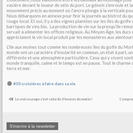
vasière devant le loueur de vélo du port. Le génois s'enroule et l
mouvement précis au moment où l'ancre plonge à la verticale pou
Nous débarquons en annexe pour finir la journée au bistrot du qua
rouge local. Et oui, il y a des vignes plantées sur les îles du golf
barriques de vins bio. La production de vin sur la presqu’île remo
servait à alimenter les offices religieux. Au Moyen Âge, les ducs
appréciaient le vin local produit par les monastères aux alentour
L'île aux moines tout comme les nombreuses îles du golfe du Morb
monde ont un caractère d'insularité en commun, un état à part,
différente et une atmosphère particulière. Ceux qui y vivent son
monde tranquille, calme et le temps est en pause. Tout le charme 
terre et mer.
#30 croisières à faire dans sa vie
Le vrai courage c'est celui de 3 heures du matin !
Compren
S'inscrire à la newsletter