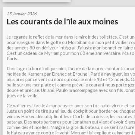
25 Janvier 2026
Les courants de l'île aux moines
Je regarde le reflet de la mer dans le miroir des toilettes. C'est u
pour naviguer dans le golfe du Morbihan sur mon petit voilier r
des années 80 en dériveur intégral. J'ajuste mon bonnet en laine d
C'est un cadeau de Myriam pour mon 60 eme anniversaire. Ma soe
Paris.
L'horloge du bord indique midi, l'heure de la marée montante pour 
moines de Kerners par Drenec et Brouhel. Paré à naviguer, les vo
plus près par ce vent du nord qui oscille entre 10 et 13 noeuds. 
balle sur une mer plate et comme prévu le courant nous porte gen
douce et précise. Un ami, Paulo m'accompagne avec son fils Jona
joies de la voile.
Ce voilier est facile à manoeuvrer avec son foc auto-vireur et s
Juste un point de tire au milieu du cockpit pour border ou choque
winchs Harken démultiplient les efforts de la drisse, les écoutes,
pataras. Des mots barbares pour Jonathan qui vient d'avoir 6 ans.
comme des étincelles. Malgré la gite du bateau, il se sent rassuré
le bateau avance contre le vent. Mon ami lui explique calmement 