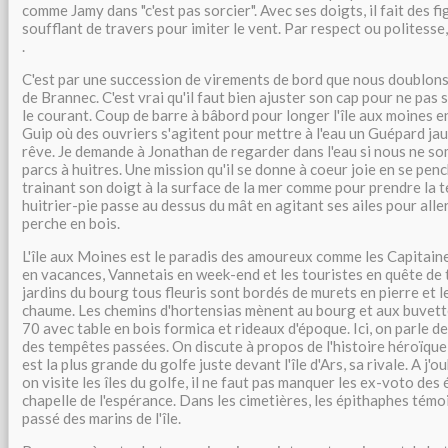
comme Jamy dans "c'est pas sorcier". Avec ses doigts, il fait des 
soufflant de travers pour imiter le vent. Par respect ou politesse
.
C'est par une succession de virements de bord que nous doublon
de Brannec. C'est vrai qu'il faut bien ajuster son cap pour ne pas
le courant. Coup de barre à bâbord pour longer l'île aux moines en
Guip où des ouvriers s'agitent pour mettre à l'eau un Guépard jau
rêve. Je demande à Jonathan de regarder dans l'eau si nous ne s
parcs à huitres. Une mission qu'il se donne à coeur joie en se pe
trainant son doigt à la surface de la mer comme pour prendre la t
huitrier-pie passe au dessus du mât en agitant ses ailes pour alle
perche en bois.
L'île aux Moines est le paradis des amoureux comme les Capitaine
en vacances, Vannetais en week-end et les touristes en quête de tr
jardins du bourg tous fleuris sont bordés de murets en pierre et l
chaume. Les chemins d'hortensias mènent au bourg et aux buvett
70 avec table en bois formica et rideaux d'époque. Ici, on parle d
des tempêtes passées. On discute à propos de l'histoire héroïque 
est la plus grande du golfe juste devant l'île d'Ars, sa rivale. A j'o
on visite les îles du golfe, il ne faut pas manquer les ex-voto de
chapelle de l'espérance. Dans les cimetières, les épithaphes tém
passé des marins de l'île.