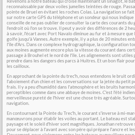
Revenons à notre bateau qui croise maintenant un sinagot, le bat
reconnaissable par deux voiles jumelles teintées de rouge. Passag
pointe de Bruel en évitant les roches Colas. La navigation se fait
sur notre carte GPS du téléphone et un sondeur qui nous indique 
conseille de ne pas oublier de consulter la carte des courants du 
l'endroit où l'on se trouve. Il peut y avoir des différences de 2 he
à savoir, l'écart avec Port Navalo diminue au fur et à mesure que 
golfe jusqu'à Vannes. Autre exemple, il y a plus de 20 minutes ent
l'île d'Ars. Dans ce complexe hydrographique, la configuration tou
aux moines augmente encore plus la vitesse du courant dans cer
passage à Brouhel et le nord de l'île. Les alignements sont utiles 
prendre dans les dangers des parcs à Huitres. Et un bon flair pour
les cailloux.
En approchant de la pointe du trec'h, nous entendons le bruit ord
l'aboiement d'un chien et les conversations sur la jetée du petit por
frais. Il y a peu d'humidité dans l'atmosphère et les bruits harmon
perceptibles comme dans une abbaye de moines. C'est l'été indien
merveilleuse pureté de l'hiver est une chose très agréable. Surt
navigation.
En contournant la Pointe du Trec'h, le courant s'inverse à mi-m
manœuvrons pour établir les voiles au portant. Le bateau est stab
paysage et le soleil d'hiver sont magnifiques. Jonathan retrouve 
pour se déplacer à l'avant avec son père qui prépare l'ancre et les
Doucement, nous slalomons entre les bateaux au mouillage pour a