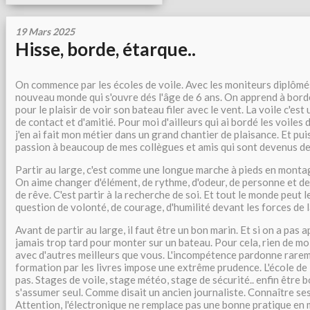
19 Mars 2025
Hisse, borde, étarque..
On commence par les écoles de voile. Avec les moniteurs diplômés 
nouveau monde qui s'ouvre dés l'âge de 6 ans. On apprend à borde
pour le plaisir de voir son bateau filer avec le vent. La voile c'est
de contact et d'amitié. Pour moi d'ailleurs qui ai bordé les voiles
j'en ai fait mon métier dans un grand chantier de plaisance. Et puis
passion à beaucoup de mes collègues et amis qui sont devenus de
Partir au large, c'est comme une longue marche à pieds en montag
On aime changer d'élément, de rythme, d'odeur, de personne et de
de rêve. C'est partir à la recherche de soi. Et tout le monde peut le
question de volonté, de courage, d'humilité devant les forces de 
Avant de partir au large, il faut être un bon marin. Et si on a pas ap
jamais trop tard pour monter sur un bateau. Pour cela, rien de mo
avec d'autres meilleurs que vous. L'incompétence pardonne rare
formation par les livres impose une extrême prudence. L'école de 
pas. Stages de voile, stage météo, stage de sécurité.. enfin être 
s'assumer seul. Comme disait un ancien journaliste. Connaître s
Attention, l'électronique ne remplace pas une bonne pratique en