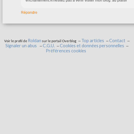
enchantement.N'hésitez pas à venir visiter mon blog. au plaisir
Répondre
Roldan
Top articles
Contact
Voir le profil de
sur le portail Overblog
Signaler un abus
C.G.U.
Cookies et données personnelles
Préférences cookies