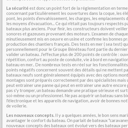
La sécurité
est donc un point fort de la réglementation en terme
concernant particulièrement les ouvertures dans la coque, les él
pont, les points d’envahissement, les charges, les emplacements d
les moyens d’évacuation... Ce qui n'était pas toujours respectés p
bateaux plus anciens. Pour finir, les constructeurs doivent veiller
sonores et gazeuses provenant des moteurs. L’examen de chaque
minutieusement mis en oeuvre en usine et confirme les bonnes pr
production des chantiers français. Des tests en mer ( sea test) qu
personnellement pour le Groupe Bénéteau font partie du dernier 
valider un bateau. J’effectue plus de 200 points de contrôle : ouv
répétition, confort au poste de conduite, vie à bord en navigation
bateau en mer.. De nombreux tests en réel sur les fonctionnalités 
points négatifs concernent souvent des détails qui ne mettent pas
bateaux neufs sont généralement équipés avec des options monté
montages sont préparés correctement par des spécialistes mais 
peut entrainer une panne qui peut en entrainer une autre encore p
pas s'y tromper, un bateau demande une pratique sérieuse et surt
soi-même ou un professionnel. Ne pas acquérir un bateau sans bi
l'électronique et les appareils de navigation, avoir de bonnes n
de voilerie.
Les nouveaux concepts.
Il y a quelques années, le bon sens mari
avantager le confort du bateau. On parlait de bateaux "caravanes"
nouveaux concepts des bateaux ont évolué vers des bateaux per