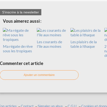
S'inscrire à la newsletter
Vous aimerez aussi :
Les courants de
Les plaisirs de la
Ma régate de rêve
l'île aux moines
table à Ithaque
2
sous les tropiques
n
d
Commenter cet article
Ajouter un commentaire
op articles
Contact
Signaler un abus
C.G.U.
Cookies et donn