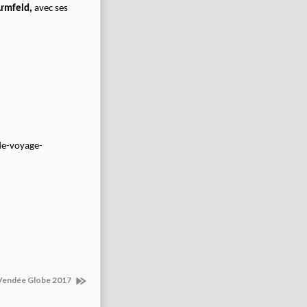
rmfeld,
avec ses
de-voyage-
 Vendée Globe 2017