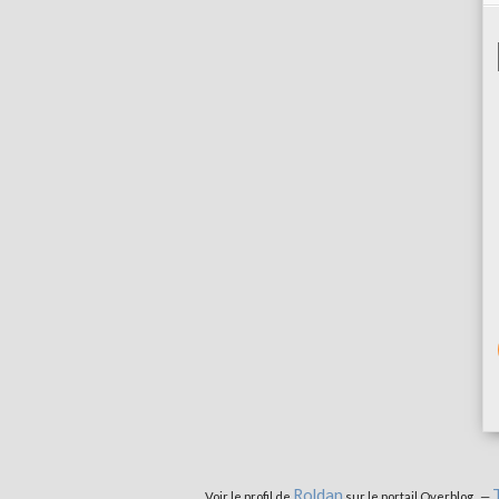
Roldan
T
Voir le profil de
sur le portail Overblog