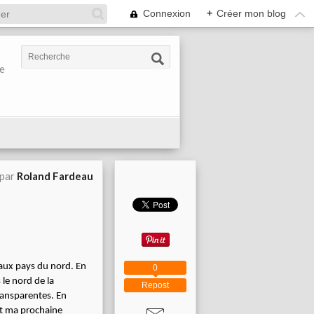
Connexion
+
Créer mon blog
re
 par
Roland Fardeau
eaux pays du nord. En
0
 le nord de la
Repost
transparentes. En
est ma prochaine