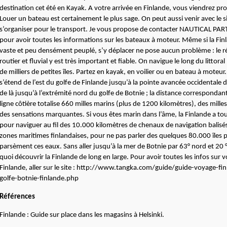
destination cet été en Kayak.
A votre arrivée en Finlande, vous viendrez pr
Louer un bateau est certainement le plus sage. On peut aussi venir avec le s
s’organiser pour le transport. Je vous propose de contacter
NAUTICAL PAR
pour avoir toutes les informations sur les bateaux à moteur.
Même si la Fin
vaste et peu densément peuplé, s’y déplacer ne pose aucun problème : le ré
routier et fluvial y est très important et fiable. On
navigue le long du littora
de milliers de petites îles. Partez en kayak, en voilier ou en bateau à moteur
s’étend de l’est du golfe de Finlande jusqu’à la pointe avancée occidentale de
de là jusqu’à l’extrémité nord du golfe de Botnie ; la distance correspondan
ligne côtière totalise 660 milles marins (plus de 1200 kilomètres), des mille
des sensations marquantes. Si vous êtes marin dans l’âme, la Finlande a tout
pour naviguer au fil des 10.000 kilomètres de chenaux de navigation balisés
zones maritimes finlandaises, pour ne pas parler des quelques 80.000 îles p
parsèment ces eaux. Sans aller jusqu’à la mer de Botnie par 63° nord et 20 °
quoi découvrir la Finlande de long en large. Pour avoir toutes les infos sur 
Finlande, aller sur le site : http://www.tangka.com/guide/guide-voyage-fi
golfe-botnie-finlande.php
Références
Finlande : Guide sur place dans les magasins à Helsinki.