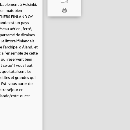
obablement à Helsinki.
ien mais bien
TNERS FINLAND OY
lande est un pays
seau aérien, ferré,
l parsemé de dizaines
.
Le littoral finlandais
 l’archipel d’Åland, et
t à l’ensemble de cette
s qui réservent bien
 ce qu’il vous faut
 que totalisent les
etites et grandes qui
 Est, vous aurez de
votre séjour en
nlande/cote-ouest-